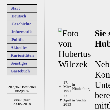
Start
.Deutsch
.Geschichte
Sie 
.Informatik
.Politik
Hub
Aktuelles
Kuriositäten
Nebe
Sonstiges
Gästebuch
Kom
Unte
17.
in
*
März
287,967 Besucher
Hindenburg
1951
seit April '07
bere
22.
✝
April
in Vechta
letztes Update:
mitt
23.05.2018
2013