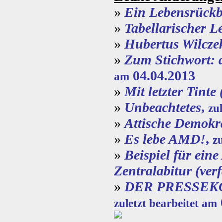
»
Ein Lebensrückb
»
Tabellarischer L
»
Hubertus Wilcze
»
Zum Stichwort: 
04.04.2013
am
»
Mit letzter Tinte
»
Unbeachtetes
,
zu
»
Attische Demokr
»
Es lebe AMD!
,
z
»
Beispiel für ein
Zentralabitur (ver
»
DER PRESSEK
zuletzt bearbeitet am